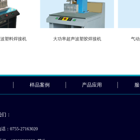
超声波塑料焊接机
大功率超声波塑胶焊接机
气动
样品案例
产品应用
服
我们：
：0755-27163020