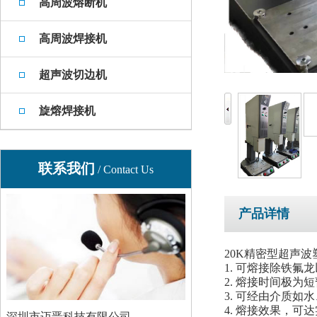
高周波熔断机
高周波焊接机
超声波切边机
旋熔焊接机
联系我们
/ Contact Us
产品详情
20K精密型超声
1. 可熔接除铁氟
2. 熔接时间极为短
3. 可经由介质如
4. 熔接效果，可
深圳市迈晋科技有限公司