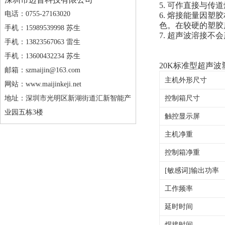
5. 可作直接与传
电话：0755-27163020
6. 熔接能量因
色。在较硬的塑胶
手机：15989539998 苏生
7. 超声波溶接
手机：13823567063 雷生
手机：13600432234 苏生
20K标准型超声
邮箱：szmaijin@163.com
主机外形尺寸
网站：www.maijinkeji.net
控制箱尺寸
地址：深圳市光明区新湖街道汇新智能产
业园五栋3楼
触控显示屏
主机净重
控制箱净重
[敏感词]输出功率
工作频率
延时时间
焊接时间